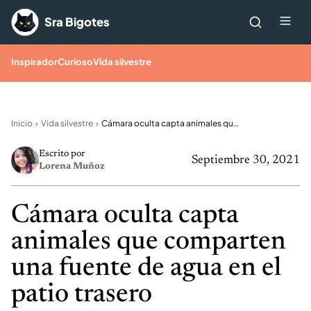
Saltar al contenido
Me
Sra Bigotes
Inspirador
Curioso
Vida silvestre
Inicio
Vida silvestre
Cámara oculta capta animales que comparten una fuente de agua en el patio trasero
Escrito por
Septiembre 30, 2021
Lorena Muñoz
Cámara oculta capta
animales que comparten
una fuente de agua en el
patio trasero