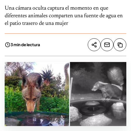
Una cámara oculta captura el momento en que
diferentes animales comparten una fuente de agua en
el patio trasero de una mujer
3 min de lectura
Compartir artíc
Copia
Compartir