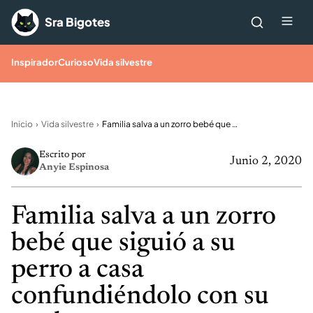
Saltar al contenido
Me
Sra Bigotes
Inspirador
Curioso
Vida silvestre
Inicio
Vida silvestre
Familia salva a un zorro bebé que siguió a su perro a casa confundiéndolo con su madre
Escrito por
Junio 2, 2020
Anyie Espinosa
Familia salva a un zorro
bebé que siguió a su
perro a casa
confundiéndolo con su