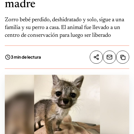
madre
Zorro bebé perdido, deshidratado y solo, sigue a una
familia y su perro a casa. El animal fue llevado a un
centro de conservación para luego ser liberado
3 min de lectura
Compartir artíc
Copia
Compartir