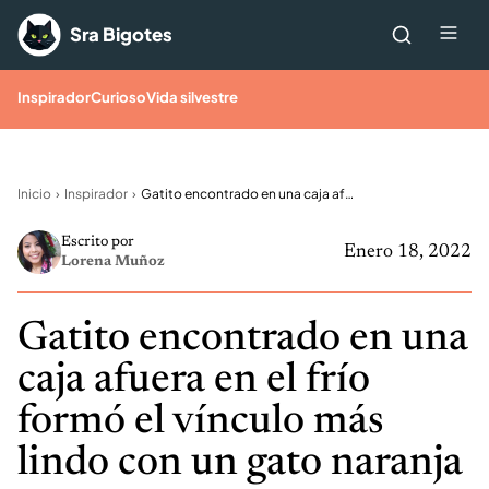
Saltar al contenido
Me
Sra Bigotes
Inspirador
Curioso
Vida silvestre
Inicio
Inspirador
Gatito encontrado en una caja afuera en el frío formó el vínculo más lindo con un gato naranja
Escrito por
Enero 18, 2022
Lorena Muñoz
Gatito encontrado en una
caja afuera en el frío
formó el vínculo más
lindo con un gato naranja