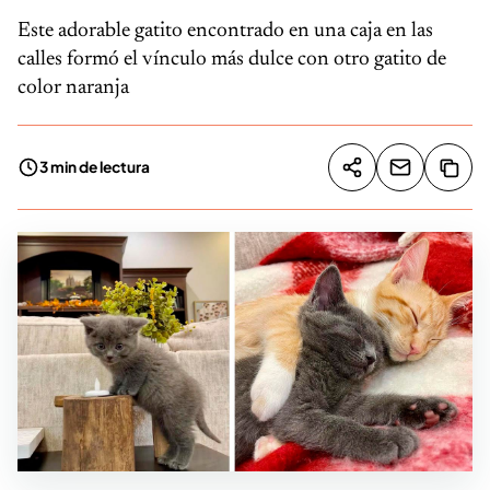
Este adorable gatito encontrado en una caja en las
calles formó el vínculo más dulce con otro gatito de
color naranja
3 min de lectura
Compartir artíc
Copia
Compartir