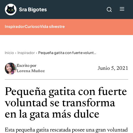
Saltar al contenido
Me
Sra Bigotes
Inspirador
Curioso
Vida silvestre
Inicio
Inspirador
Pequeña gatita con fuerte voluntad se transforma en la gata más dulce
Escrito por
Junio 5, 2021
Lorena Muñoz
Pequeña gatita con fuerte
voluntad se transforma
en la gata más dulce
Esta pequeña gatita rescatada posee una gran voluntad