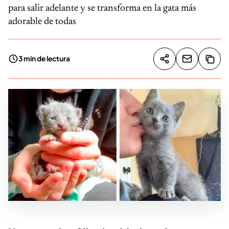
para salir adelante y se transforma en la gata más
adorable de todas
3 min de lectura
Compartir artíc
Copia
Compartir