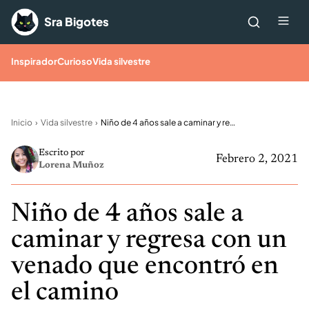
Saltar al contenido
Me
Sra Bigotes
Inspirador
Curioso
Vida silvestre
Inicio
Vida silvestre
Niño de 4 años sale a caminar y regresa con un venado que encontró en el camino
Escrito por
Febrero 2, 2021
Lorena Muñoz
Niño de 4 años sale a
caminar y regresa con un
venado que encontró en
el camino