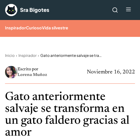
Saltar al contenido
Me
Sra Bigotes
Inspirador
Curioso
Vida silvestre
Inicio
Inspirador
Gato anteriormente salvaje se transforma en un gato faldero gracias al amor
Escrito por
Noviembre 16, 2022
Lorena Muñoz
Gato anteriormente
salvaje se transforma en
un gato faldero gracias al
amor