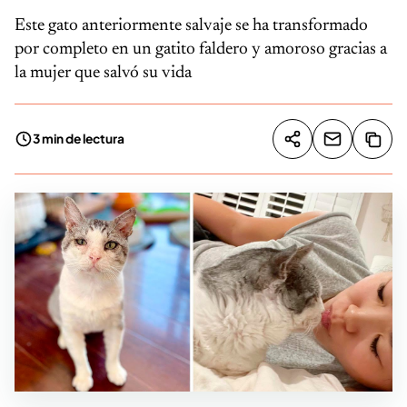
Este gato anteriormente salvaje se ha transformado
por completo en un gatito faldero y amoroso gracias a
la mujer que salvó su vida
3 min de lectura
Compartir artíc
Copia
Compartir