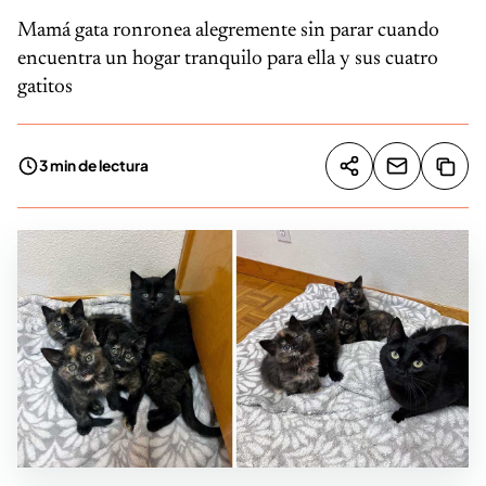
Mamá gata ronronea alegremente sin parar cuando
encuentra un hogar tranquilo para ella y sus cuatro
gatitos
3 min de lectura
Compartir artíc
Copia
Compartir