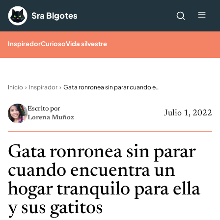
Saltar al contenido
Me
Sra Bigotes
Inspirador
Curioso
Vida silvestre
Inicio
Inspirador
Gata ronronea sin parar cuando encuentra un hogar tranquilo para ella y sus gatitos
Escrito por
Julio 1, 2022
Lorena Muñoz
Gata ronronea sin parar
cuando encuentra un
hogar tranquilo para ella
y sus gatitos