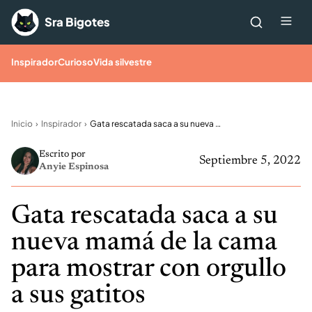
Saltar al contenido
Me
Sra Bigotes
Inspirador
Curioso
Vida silvestre
Inicio
Inspirador
Gata rescatada saca a su nueva mamá de la cama para mostrar con orgullo a sus gatitos
Escrito por
Septiembre 5, 2022
Anyie Espinosa
Gata rescatada saca a su
nueva mamá de la cama
para mostrar con orgullo
a sus gatitos