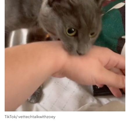
TikTok/ vettechtalkwithzoey