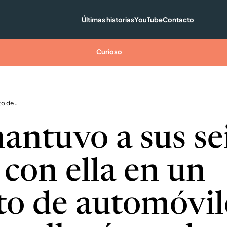
Últimas historias
YouTube
Contacto
Curioso
Gata mantuvo a sus seis gatitos con ella en un depósito de automóviles hasta que llegó ayuda
antuvo a sus se
 con ella en un
to de automóvil