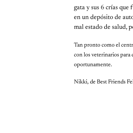
gata y sus 6 crías que
en un depósito de aut
mal estado de salud, p
INSPIRADOR
Tan pronto como el centro 
El erizo con un peso casi
récord no podía hacer lo
con los veterinarios para
único que lo mantenía con
vida
oportunamente.
Nikki, de Best Friends Fel