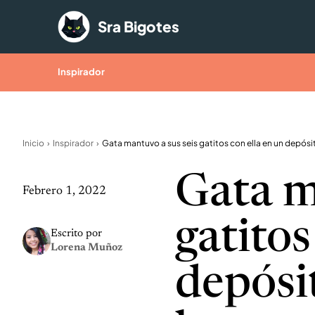
Saltar al contenido
Sra Bigotes
Inspirador
Inicio
Inspirador
Gata m
Febrero 1, 2022
gatitos
Escrito por
Lorena Muñoz
depósi