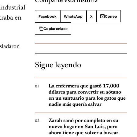
Comparte esta historia
industrial
Facebook
WhatsApp
X
Correo
traba en
Copiar enlace
asladaron
Sigue leyendo
La enfermera que gastó 17,000
dólares para convertir su sótano
en un santuario para los gatos que
nadie más quería salvar
Zarah sanó por completo en su
nuevo hogar en San Luis, pero
ahora tiene que volver a buscar