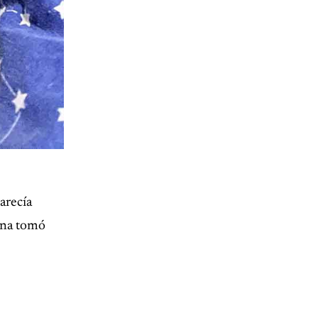
arecía
lina tomó