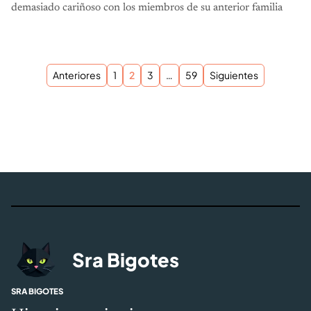
demasiado cariñoso con los miembros de su anterior familia
Paginación de entradas
Anteriores
1
2
3
…
59
Siguientes
Sra Bigotes
SRA BIGOTES