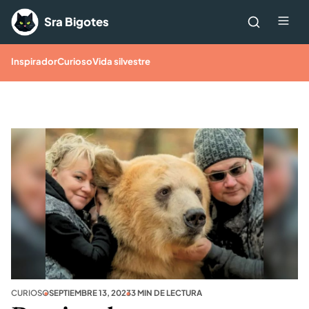
Saltar al contenido
Me
Sra Bigotes
Inspirador
Curioso
Vida silvestre
CURIOSO
SEPTIEMBRE 13, 2023
3 MIN DE LECTURA