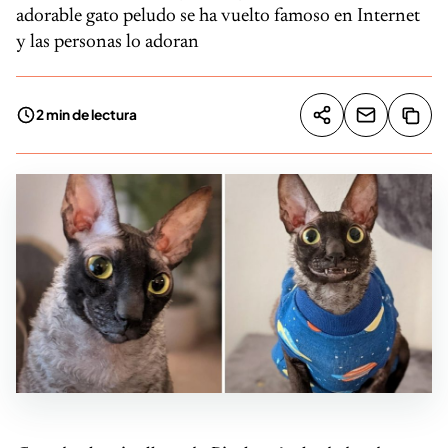
adorable gato peludo se ha vuelto famoso en Internet
y las personas lo adoran
2 min de lectura
Compartir artíc
Copia
Compartir