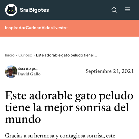
Saltar al contenido
Me
Sra Bigotes
Inspirador
Curioso
Vida silvestre
Inicio
Curioso
Este adorable gato peludo tiene la mejor sonrisa del mundo
Escrito por
Septiembre 21, 2021
David Gallo
Este adorable gato peludo
tiene la mejor sonrisa del
mundo
Gracias a su hermosa y contagiosa sonrisa, este