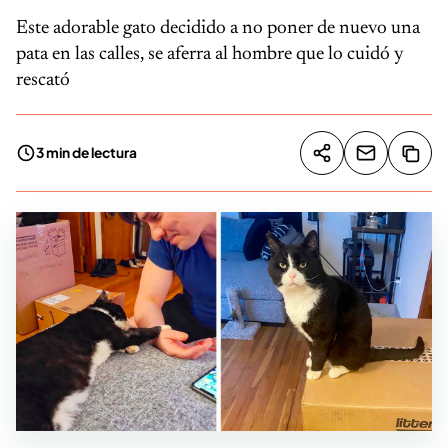
Este adorable gato decidido a no poner de nuevo una
pata en las calles, se aferra al hombre que lo cuidó y
rescató
3 min de lectura
Compartir artíc
Copia
Compartir