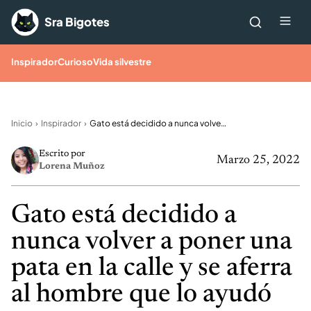
Saltar al contenido
Me
Sra Bigotes
Inspirador
Curioso
Vida silvestre
Inicio
Inspirador
Gato está decidido a nunca volver a poner una pata en la calle y se aferra al hombre que lo ayudó
Escrito por
Marzo 25, 2022
Lorena Muñoz
Gato está decidido a
nunca volver a poner una
pata en la calle y se aferra
al hombre que lo ayudó