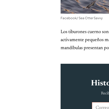
Facebook/ Sea Otter Savvy
Los tiburones cuerno son 
activamente pequeños mari
mandíbulas presentan pod
Histo
Recib
Correo e