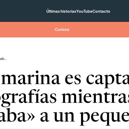
Últimas historias
YouTube
Contacto
Curioso
Nutria marina es captada en fotografías mientras «abrazaba» a un pequeño tiburón
 marina es capt
ografías mientra
aba» a un pequ