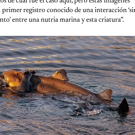
s de cuál fue el caso aquí, pero estas imágenes
l primer registro conocido de una interacción ‘sim
to’ entre una nutria marina y esta criatura”.