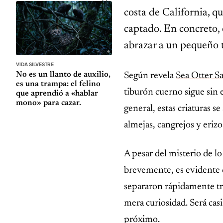
costa de California, 
captado. En concreto, 
abrazar a un pequeño 
VIDA SILVESTRE
No es un llanto de auxilio,
Según revela
Sea Otter S
es una trampa: el felino
tiburón cuerno sigue sin 
que aprendió a «hablar
mono» para cazar.
general, estas criaturas 
almejas, cangrejos y erizo
A pesar del misterio de lo
brevemente, es evidente q
separaron rápidamente tr
mera curiosidad. Será cas
próximo.