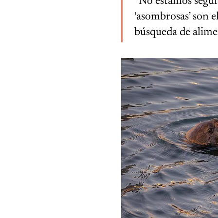
“No estamos seguro
‘asombrosas’ son e
búsqueda de alimen