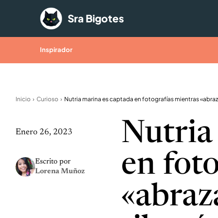
Saltar al contenido
Sra Bigotes
Inspirador
Inicio
Curioso
Nutria
Enero 26, 2023
en fot
Escrito por
Lorena Muñoz
«abraz