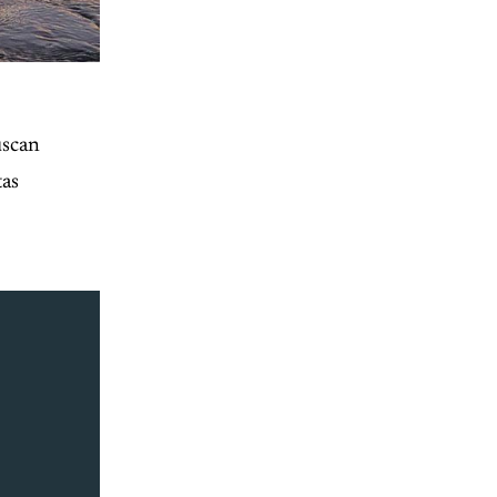
uscan
tas