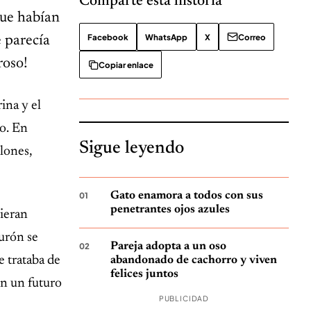
Comparte esta historia
que habían
Facebook
WhatsApp
X
Correo
e parecía
roso!
Copiar enlace
rina y el
do. En
Sigue leyendo
lones,
Gato enamora a todos con sus
penetrantes ojos azules
nieran
burón se
Pareja adopta a un oso
 trataba de
abandonado de cachorro y viven
felices juntos
en un futuro
PUBLICIDAD