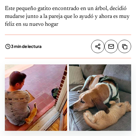
Este pequeño gatito encontrado en un árbol, decidió
mudarse junto a la pareja que lo ayudó y ahora es muy
feliz en su nuevo hogar
3 min de lectura
Compartir artíc
Copia
Compartir