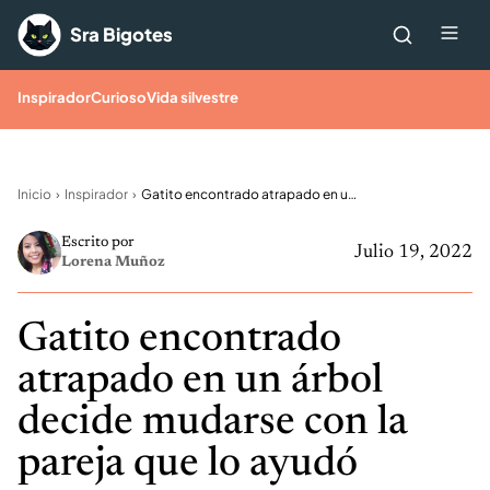
Saltar al contenido
Me
Sra Bigotes
Inspirador
Curioso
Vida silvestre
Inicio
Inspirador
Gatito encontrado atrapado en un árbol decide mudarse con la pareja que lo ayudó
Escrito por
Julio 19, 2022
Lorena Muñoz
Gatito encontrado
atrapado en un árbol
decide mudarse con la
pareja que lo ayudó