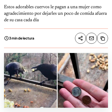
Estos adorables cuervos le pagan a una mujer como
agradecimiento por dejarles un poco de comida afuera
de su casa cada día
3 min de lectura
Compartir artíc
Copia
Compartir