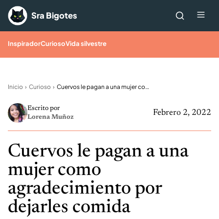
Saltar al contenido
Me
Sra Bigotes
Inspirador
Curioso
Vida silvestre
Inicio
Curioso
Cuervos le pagan a una mujer como agradecimiento por dejarles comida
Escrito por
Febrero 2, 2022
Lorena Muñoz
Cuervos le pagan a una
mujer como
agradecimiento por
dejarles comida