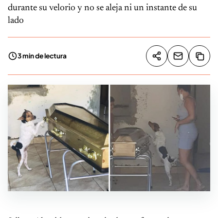
durante su velorio y no se aleja ni un instante de su
lado
3 min de lectura
Compartir artíc
Copia
Compartir