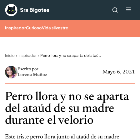
Saltar al contenido
Me
Sra Bigotes
Inspirador
Curioso
Vida silvestre
Inicio
Inspirador
Perro llora y no se aparta del ataúd de su madre durante el velorio
Escrito por
Mayo 6, 2021
Lorena Muñoz
Perro llora y no se aparta
del ataúd de su madre
durante el velorio
Este triste perro llora junto al ataúd de su madre