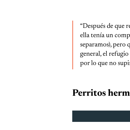
“Después de que r
ella tenía un com
separamos), pero q
general, el refugi
por lo que no supi
Perritos herm