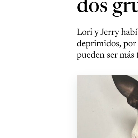
dos gr
Lori y Jerry hab
deprimidos, por 
pueden ser más f