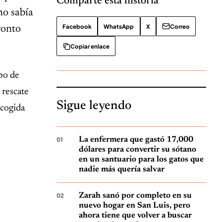
Comparte esta historia
no sabía
Facebook
WhatsApp
X
Correo
ronto
Copiar enlace
po de
 rescate
Sigue leyendo
acogida
La enfermera que gastó 17,000
dólares para convertir su sótano
en un santuario para los gatos que
nadie más quería salvar
Zarah sanó por completo en su
nuevo hogar en San Luis, pero
ahora tiene que volver a buscar