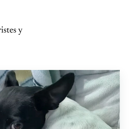
istes y
o