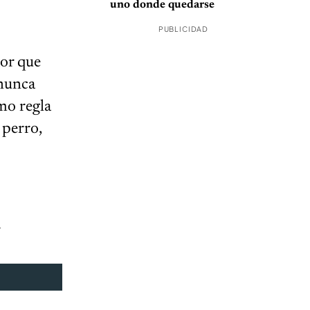
uno donde quedarse
PUBLICIDAD
dor que
 nunca
mo regla
 perro,
n