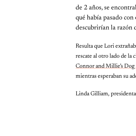
de 2 años, se encontr
qué había pasado con el
descubrirían la razón d
INSPIRADOR
Resulta que Lori extrañab
El erizo con un peso casi
récord no podía hacer lo
rescate al otro lado de la
único que lo mantenía con
vida
Connor and Millie’s Dog
mientras esperaban su ad
Linda Gilliam, president