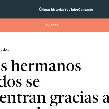
Últimas historias
YouTube
Contacto
Curioso
Perritos hermanos separados se reencuentran gracias a dos grupos de rescate
os hermanos
dos se
entran gracias 