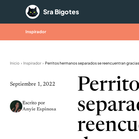
Saltar al contenido
Sra Bigotes
Inspirador
Inicio
Inspirador
Perrit
Septiembre 1, 2022
separa
Escrito por
Anyie Espinosa
reencu