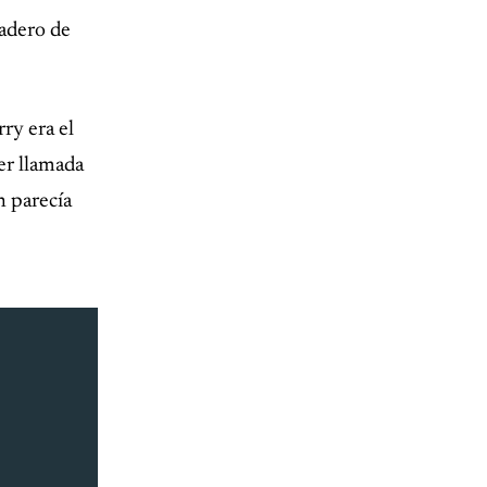
radero de
ry era el
er llamada
n parecía