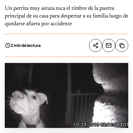
Un perrita muy astuta toca el timbre de la puerta
principal de su casa para despertar a su familia luego de
quedarse afuera por accidente
2 min de lectura
Compartir artíc
Copia
Compartir