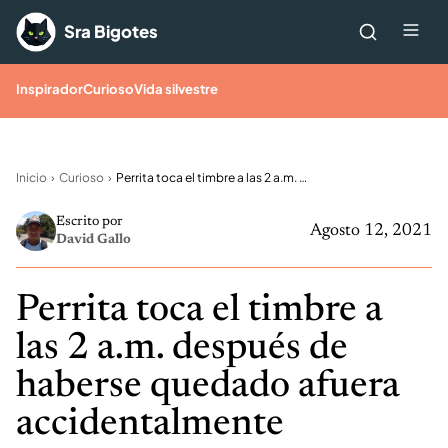
Saltar al contenido
Me
Sra Bigotes
Inspirador
Curioso
Vida silvestre
Inicio
Curioso
Perrita toca el timbre a las 2 a.m. después de haberse quedado afuera accidentalmente
Escrito por
Agosto 12, 2021
David Gallo
Perrita toca el timbre a
las 2 a.m. después de
haberse quedado afuera
accidentalmente