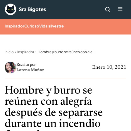
Saltar al contenido
Me
Sra Bigotes
Inspirador
Curioso
Vida silvestre
Inicio
Inspirador
Hombre y burro se reúnen con alegría después de separarse durante un incendio forestal
Escrito por
Enero 10, 2021
Lorena Muñoz
Hombre y burro se
reúnen con alegría
después de separarse
durante un incendio