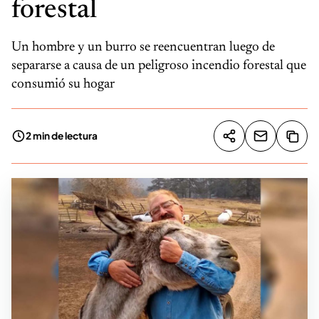
forestal
Un hombre y un burro se reencuentran luego de
separarse a causa de un peligroso incendio forestal que
consumió su hogar
2 min de lectura
Compartir artíc
Copia
Compartir