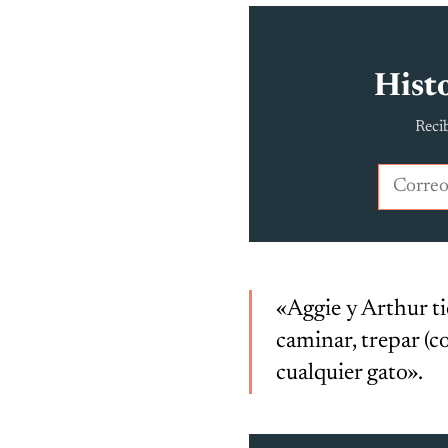
Histo
Recib
Correo e
«Aggie y Arthur 
caminar, trepar (c
cualquier gato».