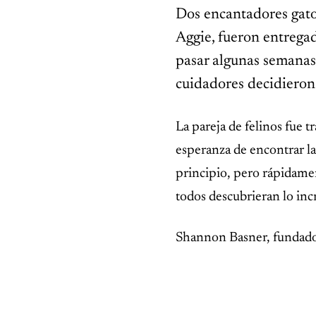
Dos encantadores gato
Aggie, fueron entrega
pasar algunas semanas 
cuidadores decidieron
INSPIRADOR
La pareja de felinos fue 
El erizo con un peso casi
récord no podía hacer lo
esperanza de encontrar la
único que lo mantenía con
vida
principio, pero rápidame
todos descubrieran lo in
Shannon Basner, fundad