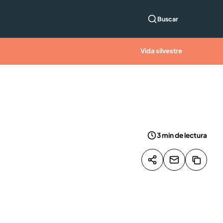
Buscar
Vida silvestre
3 min de lectura
Compartir artícu
Copiar
Compartir p