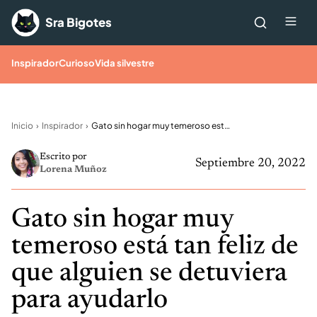
Saltar al contenido
Me
Sra Bigotes
Inspirador
Curioso
Vida silvestre
Inicio
Inspirador
Gato sin hogar muy temeroso está tan feliz de que alguien se detuviera para ayudarlo
Escrito por
Septiembre 20, 2022
Lorena Muñoz
Gato sin hogar muy
temeroso está tan feliz de
que alguien se detuviera
para ayudarlo