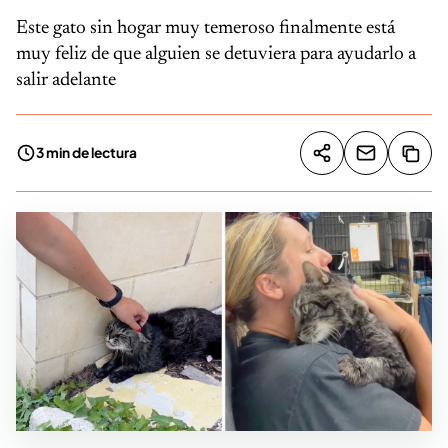
Este gato sin hogar muy temeroso finalmente está
muy feliz de que alguien se detuviera para ayudarlo a
salir adelante
3 min de lectura
Compartir artíc
Copia
Compartir