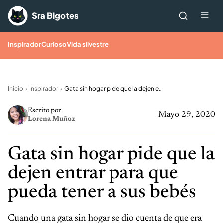
Saltar al contenido
Me
Sra Bigotes
Inspirador
Curioso
Vida silvestre
Inicio
Inspirador
Gata sin hogar pide que la dejen entrar para que pueda tener a sus bebés
Escrito por
Mayo 29, 2020
Lorena Muñoz
Gata sin hogar pide que la
dejen entrar para que
pueda tener a sus bebés
Cuando una gata sin hogar se dio cuenta de que era