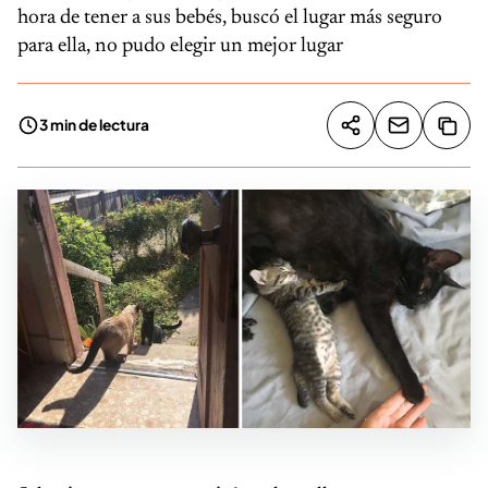
hora de tener a sus bebés, buscó el lugar más seguro
para ella, no pudo elegir un mejor lugar
3 min de lectura
Compartir artíc
Copia
Compartir