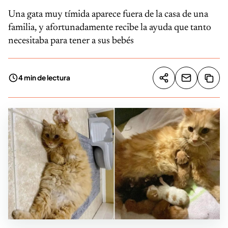
Una gata muy tímida aparece fuera de la casa de una
familia, y afortunadamente recibe la ayuda que tanto
necesitaba para tener a sus bebés
4 min de lectura
Compartir artíc
Copia
Compartir