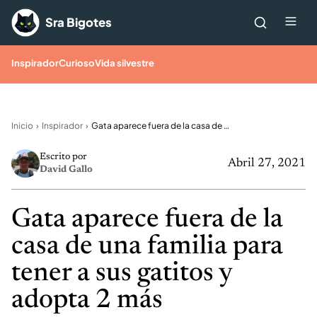
Saltar al contenido
Me
Sra Bigotes
Inspirador
Curioso
Vida silvestre
Inicio
Inspirador
Gata aparece fuera de la casa de una familia para tener a sus gatitos y adopta 2 más
Escrito por
Abril 27, 2021
David Gallo
Gata aparece fuera de la
casa de una familia para
tener a sus gatitos y
adopta 2 más