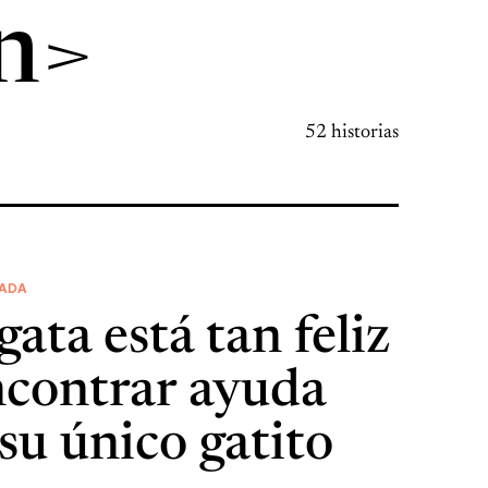
n>
52 historias
CADA
gata está tan feliz
ncontrar ayuda
su único gatito