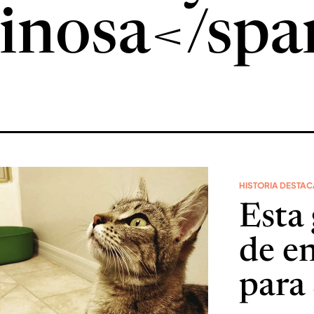
inosa</spa
HISTORIA DESTA
Esta 
de e
para 