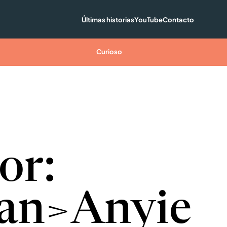
Últimas historias
YouTube
Contacto
Curioso
or:
an>Anyie