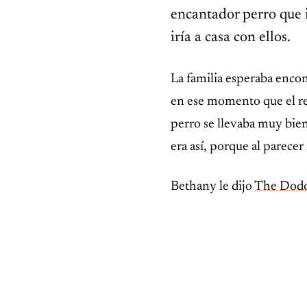
encantador perro que i
iría a casa con ellos.
VIDA SILVESTRE
La familia esperaba encon
No es un llanto de auxilio,
es una trampa: el felino
en ese momento que el ref
que aprendió a «hablar
mono» para cazar.
perro se llevaba muy bie
era así, porque al parece
Bethany le dijo
The Dod