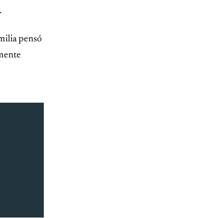
.
milia pensó
emente