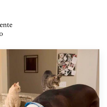
mente
so