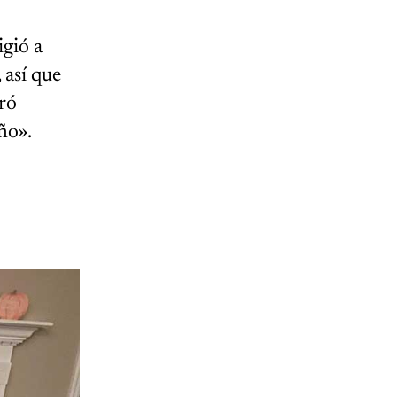
igió a
 así que
ró
ño».