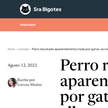
Saltar al contenido
Sra Bigotes
Inspirador
Inicio
Curioso
Perro 
Agosto 12, 2022
aparen
Escrito por
Lorena Muñoz
por gat