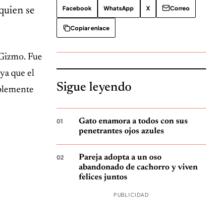
Facebook
WhatsApp
X
Correo
quien se
Copiar enlace
 Gizmo. Fue
ya que el
Sigue leyendo
ablemente
Gato enamora a todos con sus
penetrantes ojos azules
Pareja adopta a un oso
abandonado de cachorro y viven
felices juntos
PUBLICIDAD