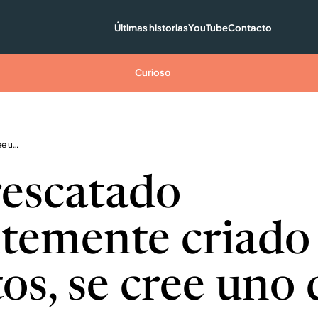
Últimas historias
YouTube
Contacto
Curioso
Perro rescatado aparentemente criado por gatos, se cree uno de ellos
rescatado
temente criado
os, se cree uno 