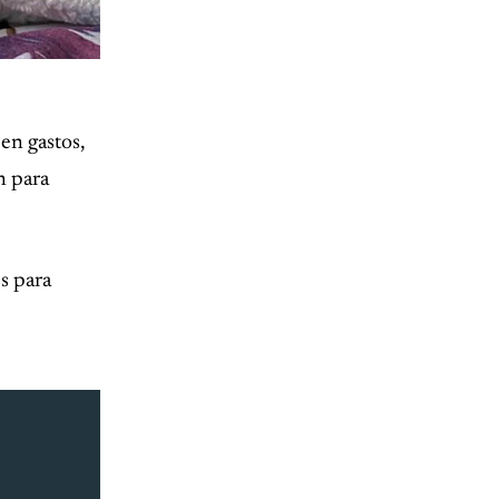
 en gastos,
n para
.
s para