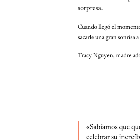
sorpresa.
VIDA SILVESTRE
Cuando llegó el momento 
No es un llanto de auxilio,
es una trampa: el felino
sacarle una gran sonrisa a 
que aprendió a «hablar
mono» para cazar.
Tracy Nguyen, madre adop
«Sabíamos que que
celebrar su increíb