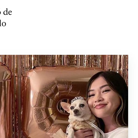
ó de
lo