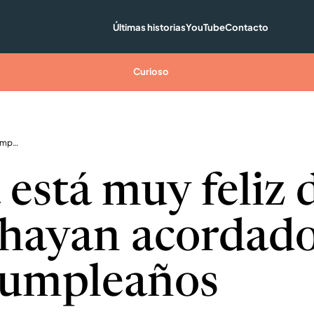
Últimas historias
YouTube
Contacto
Curioso
Perrita está muy feliz de que se hayan acordado de su cumpleaños
 está muy feliz 
 hayan acordad
cumpleaños