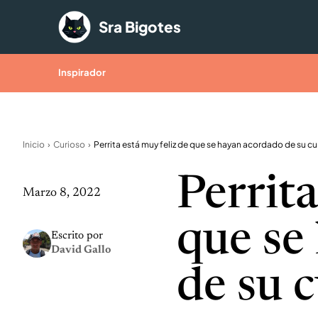
Saltar al contenido
Sra Bigotes
Inspirador
Inicio
Curioso
Perrita
Marzo 8, 2022
que se
Escrito por
David Gallo
de su 