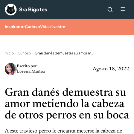
Saltar al contenido
Me
Sra Bigotes
Inspirador
Curioso
Vida silvestre
Inicio
Curioso
Gran danés demuestra su amor metiendo la cabeza de otros perros en su boca
Escrito por
Agosto 18, 2022
Lorena Muñoz
Gran danés demuestra su
amor metiendo la cabeza
de otros perros en su boca
A este travieso perro le encanta meterse la cabeza de