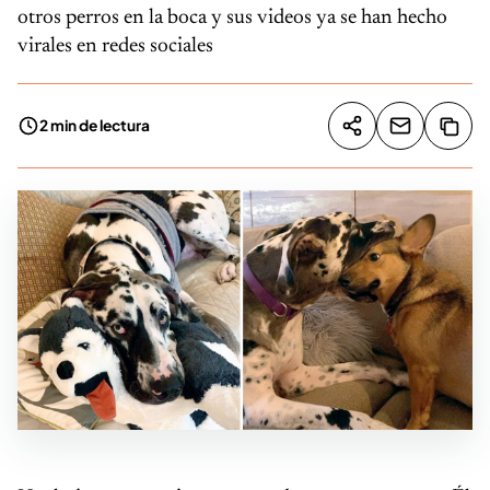
otros perros en la boca y sus videos ya se han hecho
virales en redes sociales
2 min de lectura
Compartir artíc
Copia
Compartir