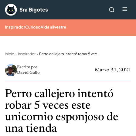
Saltar al contenido
Me
Sra Bigotes
Inspirador
Curioso
Vida silvestre
Inicio
Inspirador
Perro callejero intentó robar 5 veces este unicornio esponjoso de una tienda
Escrito por
Marzo 31, 2021
David Gallo
Perro callejero intentó
robar 5 veces este
unicornio esponjoso de
una tienda