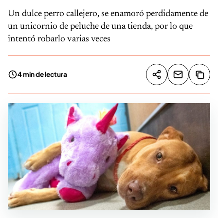
Un dulce perro callejero, se enamoró perdidamente de
un unicornio de peluche de una tienda, por lo que
intentó robarlo varias veces
4 min de lectura
Compartir artíc
Copia
Compartir