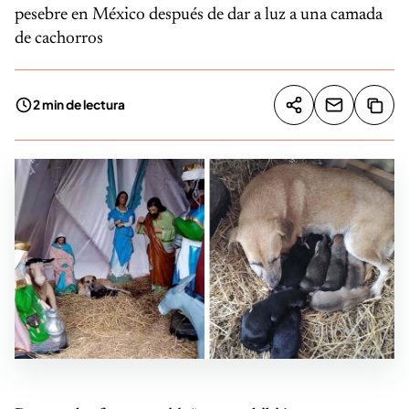
pesebre en México después de dar a luz a una camada
de cachorros
2 min de lectura
Compartir artíc
Copia
Compartir