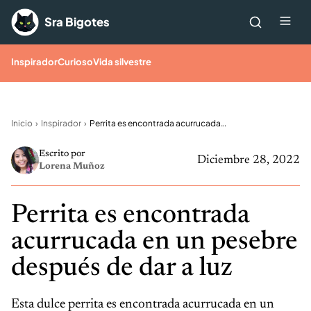
Saltar al contenido
Me
Sra Bigotes
Inspirador
Curioso
Vida silvestre
Inicio
Inspirador
Perrita es encontrada acurrucada en un pesebre después de dar a luz
Escrito por
Diciembre 28, 2022
Lorena Muñoz
Perrita es encontrada
acurrucada en un pesebre
después de dar a luz
Esta dulce perrita es encontrada acurrucada en un