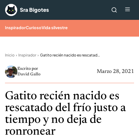
Saltar al contenido
Me
Sra Bigotes
Inspirador
Curioso
Vida silvestre
Inicio
Inspirador
Gatito recién nacido es rescatado del frío justo a tiempo y no deja de ronronear
Escrito por
Marzo 28, 2021
David Gallo
Gatito recién nacido es
rescatado del frío justo a
tiempo y no deja de
ronronear