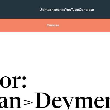
Últimas historias
YouTube
Contacto
Curioso
or:
pan>Deyme