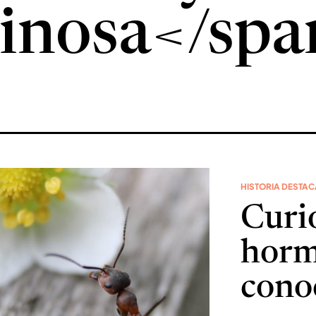
inosa</spa
HISTORIA DESTA
Curio
horm
cono