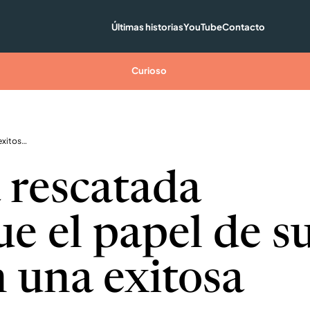
Últimas historias
YouTube
Contacto
Curioso
Perrita rescatada consigue el papel de su vida en una exitosa película
a rescatada
ue el papel de s
n una exitosa