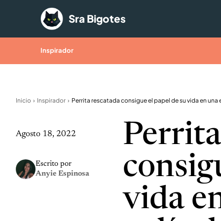
Saltar al contenido
Sra Bigotes
Inspirador
Inicio
Inspirador
Perrit
Agosto 18, 2022
consig
Escrito por
Anyie Espinosa
vida e