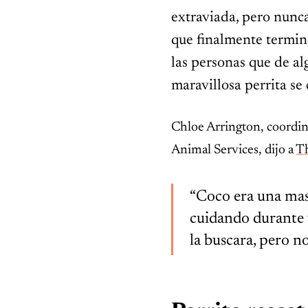
extraviada, pero nunca
que finalmente termin
las personas que de a
maravillosa perrita se 
INSPIRADOR
El erizo con un peso casi
récord no podía hacer lo
Chloe Arrington, coordin
único que lo mantenía con
vida
Animal Services, dijo a
T
“Coco era una mas
cuidando durante v
la buscara, pero 