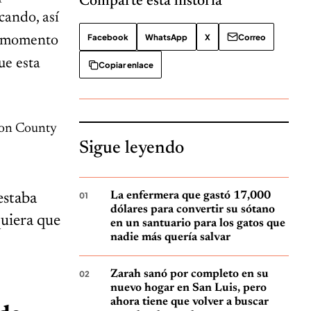
Comparte esta historia
cando, así
Facebook
WhatsApp
X
Correo
n momento
ue esta
Copiar enlace
ton County
Sigue leyendo
La enfermera que gastó 17,000
estaba
dólares para convertir su sótano
quiera que
en un santuario para los gatos que
nadie más quería salvar
Zarah sanó por completo en su
nuevo hogar en San Luis, pero
ahora tiene que volver a buscar