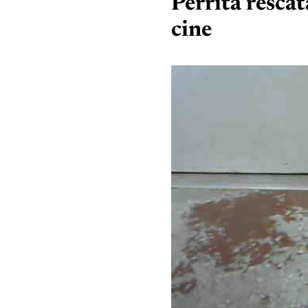
Perrita rescat
cine