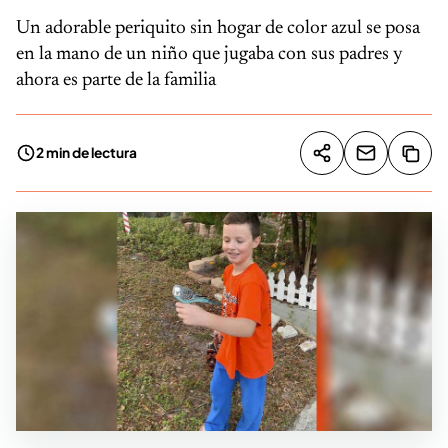
Un adorable periquito sin hogar de color azul se posa
en la mano de un niño que jugaba con sus padres y
ahora es parte de la familia
2 min de lectura
Compartir artíc
Copia
Compartir