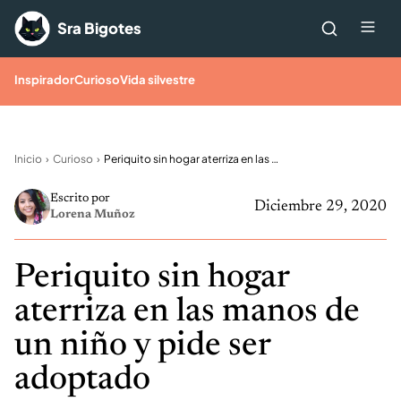
Saltar al contenido
Me
Sra Bigotes
Inspirador
Curioso
Vida silvestre
Inicio
Curioso
Periquito sin hogar aterriza en las manos de un niño y pide ser adoptado
Escrito por
Diciembre 29, 2020
Lorena Muñoz
Periquito sin hogar
aterriza en las manos de
un niño y pide ser
adoptado