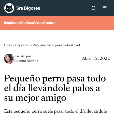
Saltar al contenido
Me
Sra Bigotes
Inspirador
Curioso
Vida silvestre
Inicio
Inspirador
Pequeño perro pasa todo el día llevándole palos a su mejor amigo
Escrito por
Abril 12, 2022
Lorena Muñoz
Pequeño perro pasa todo
el día llevándole palos a
su mejor amigo
Este pequeño perro suele pasar todo el día llevándole