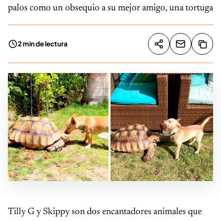
palos como un obsequio a su mejor amigo, una tortuga
2 min de lectura
Compartir artíc
Copia
Compartir
Tilly G y Skippy son dos encantadores animales que