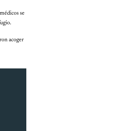
amédicos se
ugio.
eron acoger