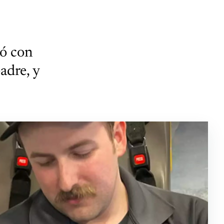
pó con
adre, y