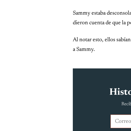
Sammy estaba desconsolad
dieron cuenta de que la p
Al notar esto, ellos sabía
a Sammy.
Histo
Recib
Correo e