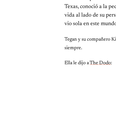
Texas, conoció a la p
vida al lado de su per
vio sola en este mund
INSPIRADOR
Tegan y su compañero Kirk
El erizo con un peso casi
récord no podía hacer lo
siempre.
único que lo mantenía con
vida
Ella le dijo a
The Dodo
: