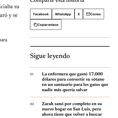
Comparte esta historia
iciaba su
Facebook
WhatsApp
X
Correo
aró y se
Copiar enlace
para
Sigue leyendo
La enfermera que gastó 17,000
dólares para convertir su sótano
en un santuario para los gatos que
nadie más quería salvar
Zarah sanó por completo en su
nuevo hogar en San Luis, pero
ahora tiene que volver a buscar