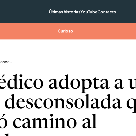
Últimas historias
YouTube
Contacto
Curioso
Paramédico adopta a una perrita desconsolada que conoció camino al hospital
dico adopta a 
a desconsolada 
ó camino al