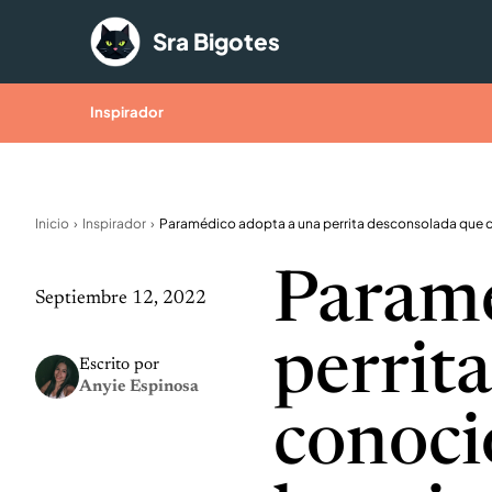
Saltar al contenido
Sra Bigotes
Inspirador
Inicio
Inspirador
Paramé
Septiembre 12, 2022
perrit
Escrito por
Anyie Espinosa
conoci