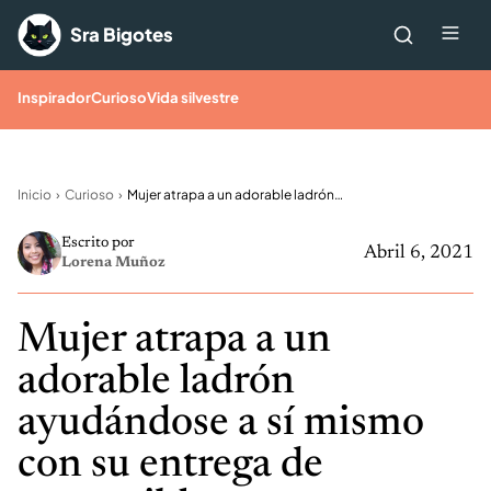
Saltar al contenido
Me
Sra Bigotes
Inspirador
Curioso
Vida silvestre
Inicio
Curioso
Mujer atrapa a un adorable ladrón ayudándose a sí mismo con su entrega de comestibles
Escrito por
Abril 6, 2021
Lorena Muñoz
Mujer atrapa a un
adorable ladrón
ayudándose a sí mismo
con su entrega de