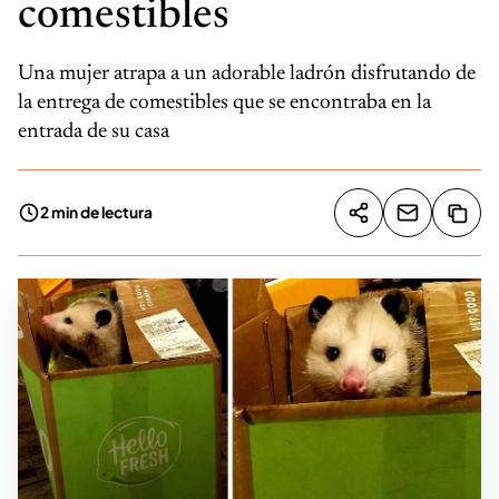
comestibles
Una mujer atrapa a un adorable ladrón disfrutando de
la entrega de comestibles que se encontraba en la
entrada de su casa
2 min de lectura
Compartir artíc
Copia
Compartir