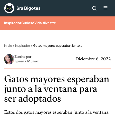
Saltar al contenido
Me
Sra Bigotes
Inspirador
Curioso
Vida silvestre
Inicio
Inspirador
Gatos mayores esperaban junto a la ventana para ser adoptados
Escrito por
Diciembre 6, 2022
Lorena Muñoz
Gatos mayores esperaban
junto a la ventana para
ser adoptados
Estos dos gatos mayores esperaban junto a la ventana