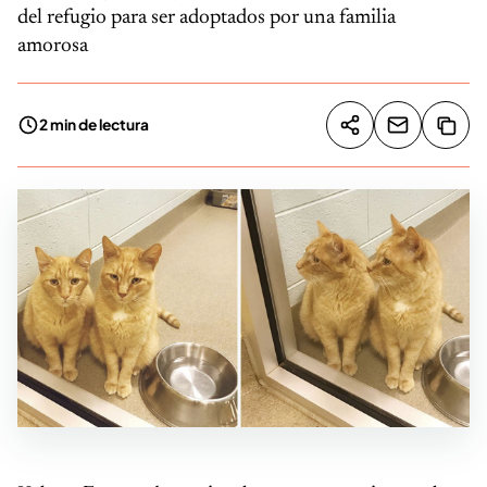
del refugio para ser adoptados por una familia
amorosa
2 min de lectura
Compartir artíc
Copia
Compartir