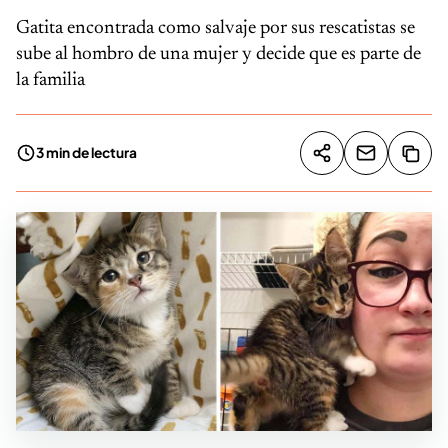
Gatita encontrada como salvaje por sus rescatistas se
sube al hombro de una mujer y decide que es parte de
la familia
3 min de lectura
Compartir artíc
Copia
Compartir