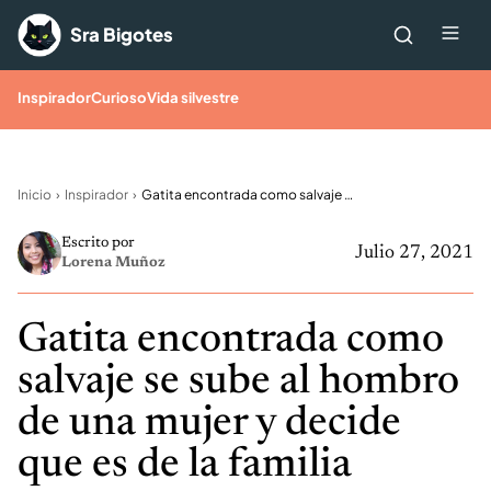
Saltar al contenido
Me
Sra Bigotes
Inspirador
Curioso
Vida silvestre
Inicio
Inspirador
Gatita encontrada como salvaje se sube al hombro de una mujer y decide que es de la familia
Escrito por
Julio 27, 2021
Lorena Muñoz
Gatita encontrada como
salvaje se sube al hombro
de una mujer y decide
que es de la familia