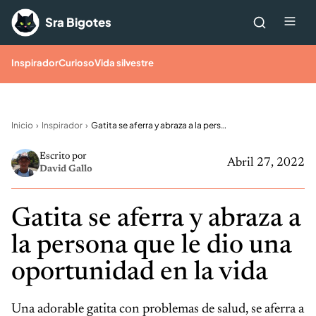
Saltar al contenido
Me
Sra Bigotes
Inspirador
Curioso
Vida silvestre
Inicio
Inspirador
Gatita se aferra y abraza a la persona que le dio una oportunidad en la vida
Escrito por
Abril 27, 2022
David Gallo
Gatita se aferra y abraza a
la persona que le dio una
oportunidad en la vida
Una adorable gatita con problemas de salud, se aferra a