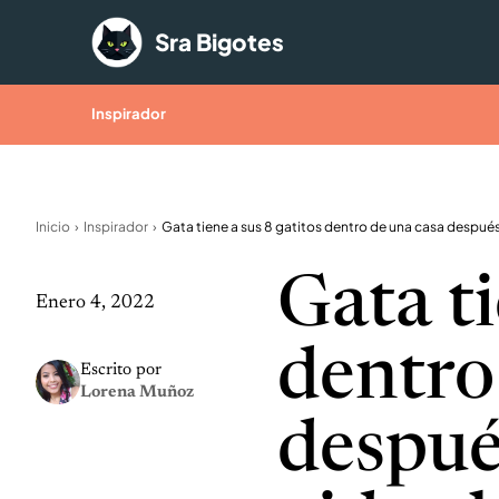
Saltar al contenido
Sra Bigotes
Inspirador
Inicio
Inspirador
Gata ti
Enero 4, 2022
dentro
Escrito por
Lorena Muñoz
despué