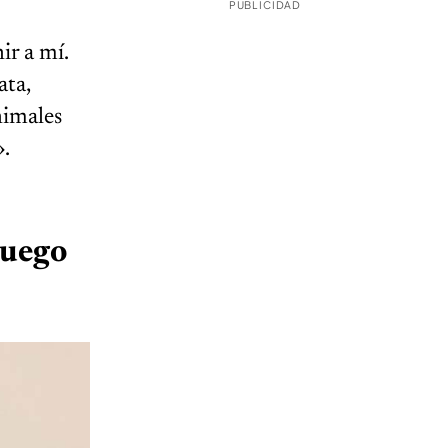
PUBLICIDAD
ir a mí.
ata,
nimales
».
luego