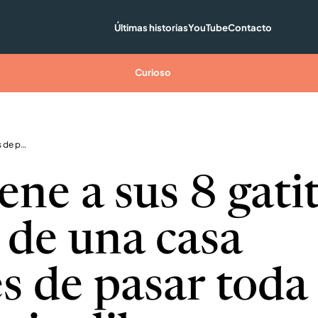
Últimas historias
YouTube
Contacto
Curioso
Gata tiene a sus 8 gatitos dentro de una casa después de pasar toda su vida al aire libre
ene a sus 8 gati
 de una casa
s de pasar toda