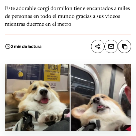
Este adorable corgi dormilón tiene encantados a miles
de personas en todo el mundo gracias a sus videos
mientras duerme en el metro
2 min de lectura
Compartir artíc
Copia
Compartir