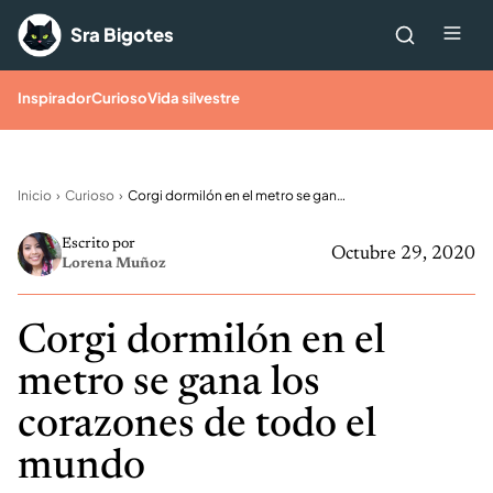
Saltar al contenido
Me
Sra Bigotes
Inspirador
Curioso
Vida silvestre
Inicio
Curioso
Corgi dormilón en el metro se gana los corazones de todo el mundo
Escrito por
Octubre 29, 2020
Lorena Muñoz
Corgi dormilón en el
metro se gana los
corazones de todo el
mundo