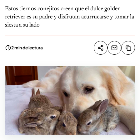
Estos tiernos conejitos creen que el dulce golden
retriever es su padre y disfrutan acurrucarse y tomar la
siesta a su lado
2 min de lectura
Compartir artíc
Copia
Compartir