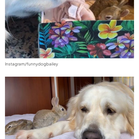
Instagram/funnydogbailey