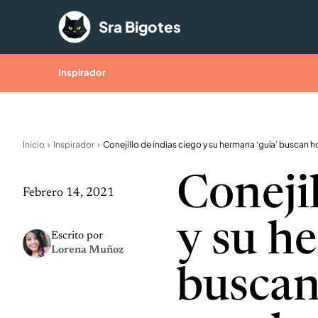
Saltar al contenido
Sra Bigotes
Inspirador
Inicio
Inspirador
Conejil
Febrero 14, 2021
y su h
Escrito por
Lorena Muñoz
buscan