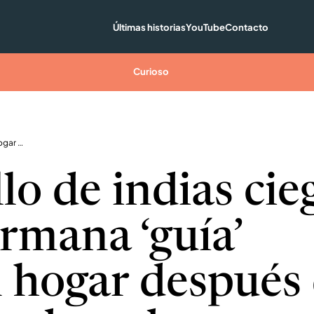
Últimas historias
YouTube
Contacto
Curioso
Conejillo de indias ciego y su hermana ‘guía’ buscan hogar después de ser abandonados
lo de indias cie
ermana ‘guía’
 hogar después