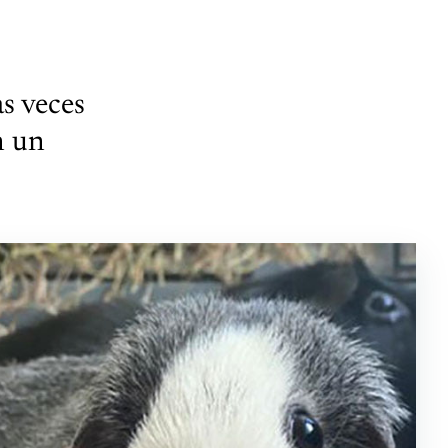
as veces
n un