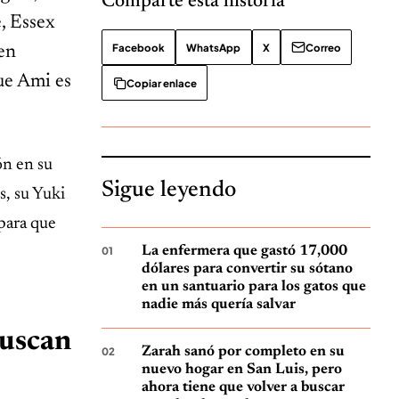
Comparte esta historia
e, Essex
Facebook
WhatsApp
X
Correo
nen
ue Ami es
Copiar enlace
ón en su
Sigue leyendo
s, su Yuki
 para que
La enfermera que gastó 17,000
dólares para convertir su sótano
en un santuario para los gatos que
nadie más quería salvar
buscan
Zarah sanó por completo en su
nuevo hogar en San Luis, pero
ahora tiene que volver a buscar